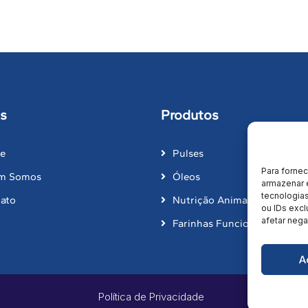
s
Produtos
e
Pulses
Para forne
m Somos
Óleos
armazenar 
tecnologia
ato
Nutrição Animal
ou IDs excl
afetar nega
Farinhas Funcionais
A
Política de Privacidade
Des