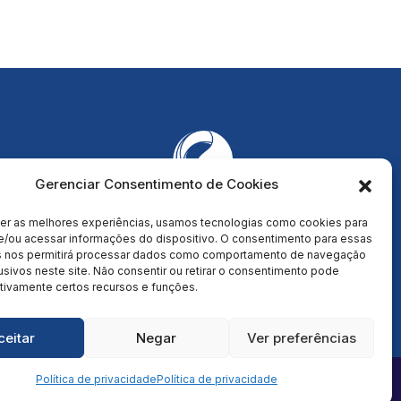
Gerenciar Consentimento de Cookies
cer as melhores experiências, usamos tecnologias como cookies para
e/ou acessar informações do dispositivo. O consentimento para essas
s nos permitirá processar dados como comportamento de navegação
usivos neste site. Não consentir ou retirar o consentimento pode
tivamente certos recursos e funções.
ceitar
Negar
Ver preferências
Fale conosco via WhatsApp
Política de privacidade
Política de privacidade
envolvido por
IPSE MARKETING ESTRATÉGICO